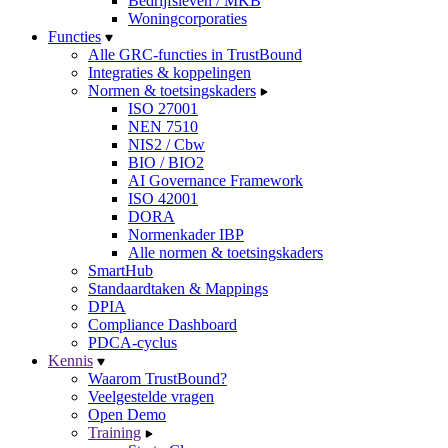
Bedrijfsleven / MKB
Woningcorporaties
Functies
Alle GRC-functies in TrustBound
Integraties & koppelingen
Normen & toetsingskaders
ISO 27001
NEN 7510
NIS2 / Cbw
BIO / BIO2
AI Governance Framework
ISO 42001
DORA
Normenkader IBP
Alle normen & toetsingskaders
SmartHub
Standaardtaken & Mappings
DPIA
Compliance Dashboard
PDCA-cyclus
Kennis
Waarom TrustBound?
Veelgestelde vragen
Open Demo
Training