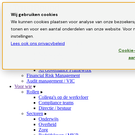
Wij gebruiken cookies
Oplossingen
We kunnen cookies plaatsen voor analyse van onze bezoekers
GRC-tooling
tonen en voor een aantal onderdelen van onze website. Voor m
Privacy / AVG-tooling
instellingen.
Security / ISMS-tooling
Informatiebeveiliging-tooling
Lees ook ons privacybeleid
Riskmanagement
Cookie-
MAPGOOD
aa
Canvas Methode
AI Governance
AI Governance Framework
Financial Risk Management
Audit management / VIC
Voor wie
Rollen
Collega's op de werkvloer
Compliance teams
Directie / bestuur
Sectoren
Onderwijs
Overheid
Zorg