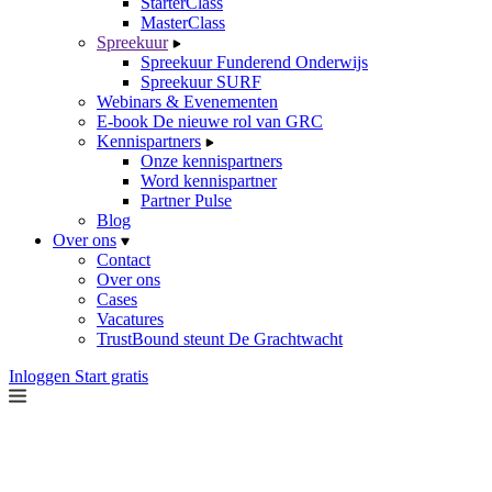
StarterClass
MasterClass
Spreekuur
Spreekuur Funderend Onderwijs
Spreekuur SURF
Webinars & Evenementen
E-book De nieuwe rol van GRC
Kennispartners
Onze kennispartners
Word kennispartner
Partner Pulse
Blog
Over ons
Contact
Over ons
Cases
Vacatures
TrustBound steunt De Grachtwacht
Inloggen
Start gratis