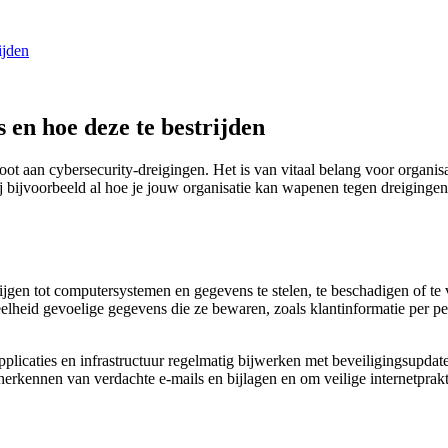
ijden
 en hoe deze te bestrijden
t aan cybersecurity-dreigingen. Het is van vitaal belang voor organisati
 bijvoorbeeld al hoe je jouw organisatie kan wapenen tegen dreigingen 
en tot computersystemen en gegevens te stelen, te beschadigen of te ve
heid gevoelige gegevens die ze bewaren, zoals klantinformatie per per
licaties en infrastructuur regelmatig bijwerken met beveiligingsupdate
 herkennen van verdachte e-mails en bijlagen en om veilige internetprak