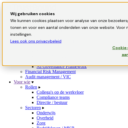
Wij gebruiken cookies
Oplossingen
We kunnen cookies plaatsen voor analyse van onze bezoekers
GRC-tooling
tonen en voor een aantal onderdelen van onze website. Voor m
Privacy / AVG-tooling
instellingen.
Security / ISMS-tooling
Informatiebeveiliging-tooling
Lees ook ons privacybeleid
Riskmanagement
Cookie-
MAPGOOD
aa
Canvas Methode
AI Governance
AI Governance Framework
Financial Risk Management
Audit management / VIC
Voor wie
Rollen
Collega's op de werkvloer
Compliance teams
Directie / bestuur
Sectoren
Onderwijs
Overheid
Zorg