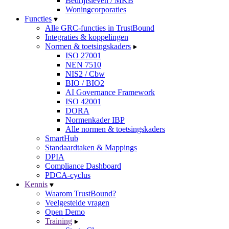
Bedrijfsleven / MKB
Woningcorporaties
Functies
Alle GRC-functies in TrustBound
Integraties & koppelingen
Normen & toetsingskaders
ISO 27001
NEN 7510
NIS2 / Cbw
BIO / BIO2
AI Governance Framework
ISO 42001
DORA
Normenkader IBP
Alle normen & toetsingskaders
SmartHub
Standaardtaken & Mappings
DPIA
Compliance Dashboard
PDCA-cyclus
Kennis
Waarom TrustBound?
Veelgestelde vragen
Open Demo
Training