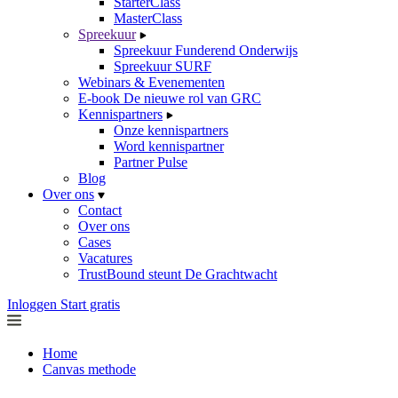
StarterClass
MasterClass
Spreekuur
Spreekuur Funderend Onderwijs
Spreekuur SURF
Webinars & Evenementen
E-book De nieuwe rol van GRC
Kennispartners
Onze kennispartners
Word kennispartner
Partner Pulse
Blog
Over ons
Contact
Over ons
Cases
Vacatures
TrustBound steunt De Grachtwacht
Inloggen
Start gratis
Home
Canvas methode