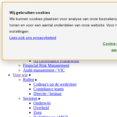
Wij gebruiken cookies
Oplossingen
We kunnen cookies plaatsen voor analyse van onze bezoekers
GRC-tooling
tonen en voor een aantal onderdelen van onze website. Voor m
Privacy / AVG-tooling
instellingen.
Security / ISMS-tooling
Informatiebeveiliging-tooling
Lees ook ons privacybeleid
Riskmanagement
Cookie-
MAPGOOD
aa
Canvas Methode
AI Governance
AI Governance Framework
Financial Risk Management
Audit management / VIC
Voor wie
Rollen
Collega's op de werkvloer
Compliance teams
Directie / bestuur
Sectoren
Onderwijs
Overheid
Zorg