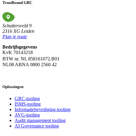
TrustBound GRC
Schuttersveld 9
2316 XG Leiden
Plan je route
Bedrijfsgegevens
KvK 70143218
BTW nr. NL 858161072.B01
NL08 ABNA 0800 2560 42
Oplossingen
GRC-tooling
ISMS-tooling
Informatiebeveiliging-tooling
AVG-tooling
Audit management tooling
AI Governance tooling