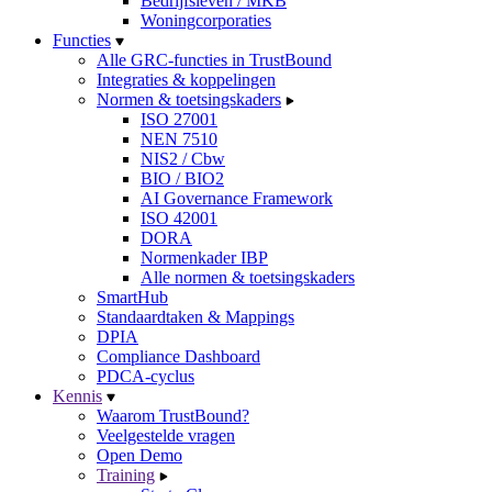
Bedrijfsleven / MKB
Woningcorporaties
Functies
Alle GRC-functies in TrustBound
Integraties & koppelingen
Normen & toetsingskaders
ISO 27001
NEN 7510
NIS2 / Cbw
BIO / BIO2
AI Governance Framework
ISO 42001
DORA
Normenkader IBP
Alle normen & toetsingskaders
SmartHub
Standaardtaken & Mappings
DPIA
Compliance Dashboard
PDCA-cyclus
Kennis
Waarom TrustBound?
Veelgestelde vragen
Open Demo
Training