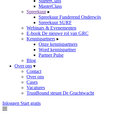
StarterClass
MasterClass
Spreekuur
Spreekuur Funderend Onderwijs
Spreekuur SURF
Webinars & Evenementen
E-book De nieuwe rol van GRC
Kennispartners
Onze kennispartners
Word kennispartner
Partner Pulse
Blog
Over ons
Contact
Over ons
Cases
Vacatures
TrustBound steunt De Grachtwacht
Inloggen
Start gratis