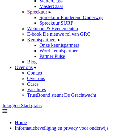
StarterClass
MasterClass
Spreekuur
Spreekuur Funderend Onderwijs
Spreekuur SURF
Webinars & Evenementen
E-book De nieuwe rol van GRC
Kennispartners
Onze kennispartners
Word kennispartner
Partner Pulse
Blog
Over ons
Contact
Over ons
Cases
Vacatures
TrustBound steunt De Grachtwacht
Inloggen
Start gratis
Home
Informatiebeveiliging en privacy voor onderwijs