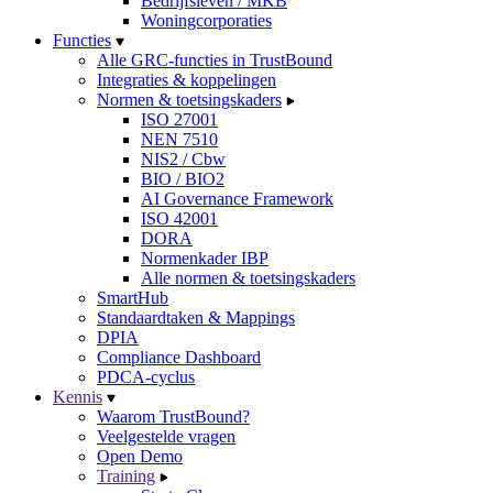
Bedrijfsleven / MKB
Woningcorporaties
Functies
Alle GRC-functies in TrustBound
Integraties & koppelingen
Normen & toetsingskaders
ISO 27001
NEN 7510
NIS2 / Cbw
BIO / BIO2
AI Governance Framework
ISO 42001
DORA
Normenkader IBP
Alle normen & toetsingskaders
SmartHub
Standaardtaken & Mappings
DPIA
Compliance Dashboard
PDCA-cyclus
Kennis
Waarom TrustBound?
Veelgestelde vragen
Open Demo
Training