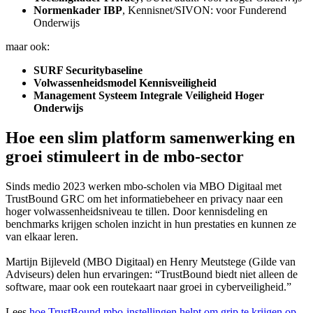
Normenkader IBP
, Kennisnet/SIVON: voor Funderend
Onderwijs
maar ook:
SURF Securitybaseline
Volwassenheidsmodel Kennisveiligheid
Management Systeem Integrale Veiligheid Hoger
Onderwijs
Hoe een slim platform samenwerking en
groei stimuleert in de mbo-sector
Sinds medio 2023 werken mbo-scholen via MBO Digitaal met
TrustBound GRC om het informatiebeheer en privacy naar een
hoger volwassenheidsniveau te tillen. Door kennisdeling en
benchmarks krijgen scholen inzicht in hun prestaties en kunnen ze
van elkaar leren.
Martijn Bijleveld (MBO Digitaal) en Henry Meutstege (Gilde van
Adviseurs) delen hun ervaringen: “TrustBound biedt niet alleen de
software, maar ook een routekaart naar groei in cyberveiligheid.”
Lees
hoe TrustBound mbo-instellingen helpt om grip te krijgen op