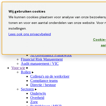
Wij gebruiken cookies
Oplossingen
We kunnen cookies plaatsen voor analyse van onze bezoekers
GRC-tooling
tonen en voor een aantal onderdelen van onze website. Voor m
Privacy / AVG-tooling
instellingen.
Security / ISMS-tooling
Informatiebeveiliging-tooling
Lees ook ons privacybeleid
Riskmanagement
Cookie-
MAPGOOD
aa
Canvas Methode
AI Governance
AI Governance Framework
Financial Risk Management
Audit management / VIC
Voor wie
Rollen
Collega's op de werkvloer
Compliance teams
Directie / bestuur
Sectoren
Onderwijs
Overheid
Zorg