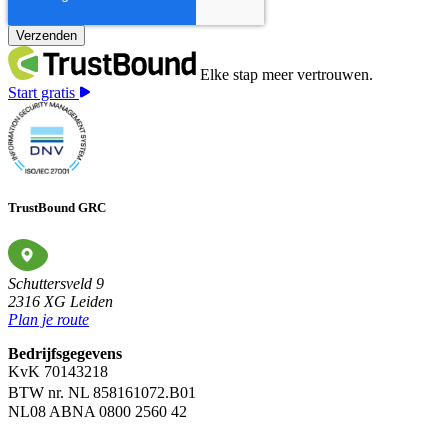
Elke stap meer vertrouwen.
Start gratis
TrustBound GRC
Schuttersveld 9
2316 XG Leiden
Plan je route
Bedrijfsgegevens
KvK 70143218
BTW nr. NL 858161072.B01
NL08 ABNA 0800 2560 42