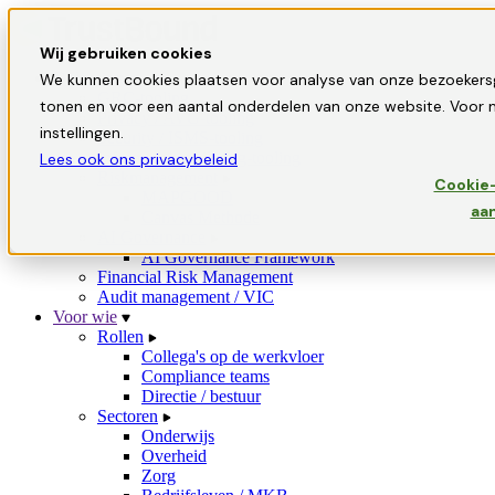
Wij gebruiken cookies
Oplossingen
We kunnen cookies plaatsen voor analyse van onze bezoekers
GRC-tooling
tonen en voor een aantal onderdelen van onze website. Voor m
Privacy / AVG-tooling
instellingen.
Security / ISMS-tooling
Informatiebeveiliging-tooling
Lees ook ons privacybeleid
Riskmanagement
Cookie-
MAPGOOD
aa
Canvas Methode
AI Governance
AI Governance Framework
Financial Risk Management
Audit management / VIC
Voor wie
Rollen
Collega's op de werkvloer
Compliance teams
Directie / bestuur
Sectoren
Onderwijs
Overheid
Zorg