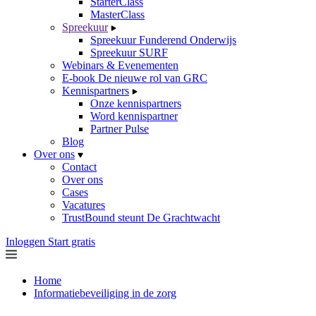
StarterClass
MasterClass
Spreekuur
Spreekuur Funderend Onderwijs
Spreekuur SURF
Webinars & Evenementen
E-book De nieuwe rol van GRC
Kennispartners
Onze kennispartners
Word kennispartner
Partner Pulse
Blog
Over ons
Contact
Over ons
Cases
Vacatures
TrustBound steunt De Grachtwacht
Inloggen
Start gratis
Home
Informatiebeveiliging in de zorg