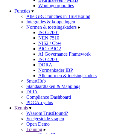
Bedrijfsleven / MKB
Woningcorporaties
Functies
Alle GRC-functies in TrustBound
Integraties & koppelingen
Normen & toetsingskaders
ISO 27001
NEN 7510
NIS2 / Cbw
BIO / BIO2
AI Governance Framework
ISO 42001
DORA
Normenkader IBP
Alle normen & toetsingskaders
SmartHub
Standaardtaken & Mappings
DPIA
Compliance Dashboard
PDCA-cyclus
Kennis
Waarom TrustBound?
Veelgestelde vragen
Open Demo
Training