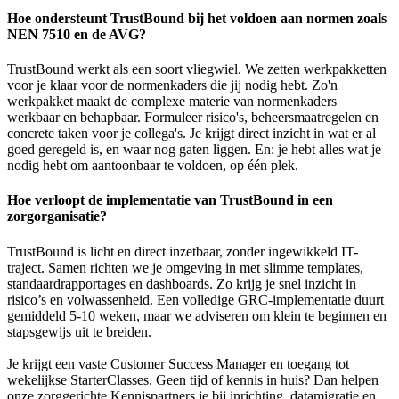
Hoe ondersteunt TrustBound bij het voldoen aan normen zoals
NEN 7510 en de AVG?
TrustBound werkt als een soort vliegwiel. We zetten werkpakketten
voor je klaar voor de normenkaders die jij nodig hebt. Zo'n
werkpakket maakt de complexe materie van normenkaders
werkbaar en behapbaar. Formuleer risico's, beheersmaatregelen en
concrete taken voor je collega's. Je krijgt direct inzicht in wat er al
goed geregeld is, en waar nog gaten liggen. En: je hebt alles wat je
nodig hebt om aantoonbaar te voldoen, op één plek.
Hoe verloopt de implementatie van TrustBound in een
zorgorganisatie?
TrustBound is licht en direct inzetbaar, zonder ingewikkeld IT-
traject. Samen richten we je omgeving in met slimme templates,
standaardrapportages en dashboards. Zo krijg je snel inzicht in
risico’s en volwassenheid. Een volledige GRC-implementatie duurt
gemiddeld 5-10 weken, maar we adviseren om klein te beginnen en
stapsgewijs uit te breiden.
Je krijgt een vaste Customer Success Manager en toegang tot
wekelijkse StarterClasses. Geen tijd of kennis in huis? Dan helpen
onze zorggerichte Kennispartners je bij inrichting, datamigratie en