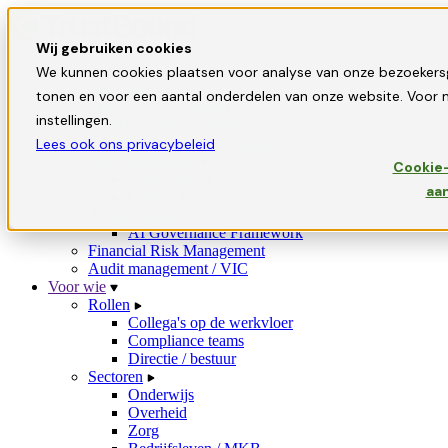
Wij gebruiken cookies
Oplossingen
We kunnen cookies plaatsen voor analyse van onze bezoekers
GRC-tooling
tonen en voor een aantal onderdelen van onze website. Voor m
Privacy / AVG-tooling
instellingen.
Security / ISMS-tooling
Informatiebeveiliging-tooling
Lees ook ons privacybeleid
Riskmanagement
Cookie-
MAPGOOD
aa
Canvas Methode
AI Governance
AI Governance Framework
Financial Risk Management
Audit management / VIC
Voor wie
Rollen
Collega's op de werkvloer
Compliance teams
Directie / bestuur
Sectoren
Onderwijs
Overheid
Zorg