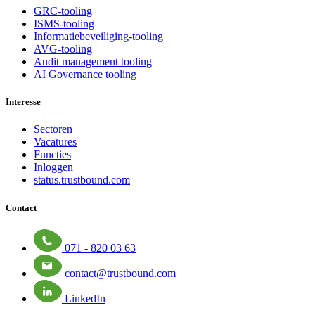
GRC-tooling
ISMS-tooling
Informatiebeveiliging-tooling
AVG-tooling
Audit management tooling
AI Governance tooling
Interesse
Sectoren
Vacatures
Functies
Inloggen
status.trustbound.com
Contact
071 - 820 03 63
contact@trustbound.com
LinkedIn