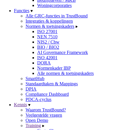
Bedrijfsleven / MKB
Woningcorporaties
Functies
Alle GRC-functies in TrustBound
Integraties & koppelingen
Normen & toetsingskaders
ISO 27001
NEN 7510
NIS2 / Cbw
BIO / BIO2
AI Governance Framework
ISO 42001
DORA
Normenkader IBP
Alle normen & toetsingskaders
SmartHub
Standaardtaken & Mappings
DPIA
Compliance Dashboard
PDCA-cyclus
Kennis
Waarom TrustBound?
Veelgestelde vragen
Open Demo
Training