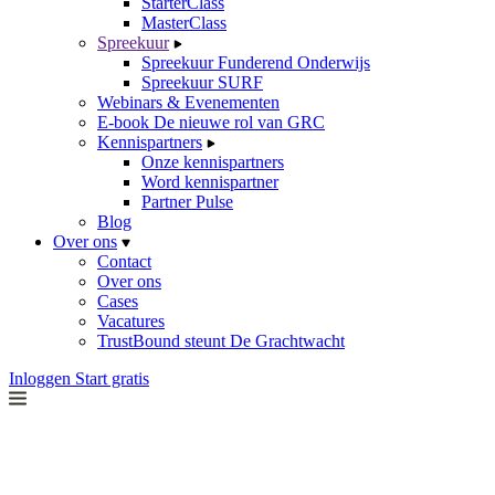
StarterClass
MasterClass
Spreekuur
Spreekuur Funderend Onderwijs
Spreekuur SURF
Webinars & Evenementen
E-book De nieuwe rol van GRC
Kennispartners
Onze kennispartners
Word kennispartner
Partner Pulse
Blog
Over ons
Contact
Over ons
Cases
Vacatures
TrustBound steunt De Grachtwacht
Inloggen
Start gratis