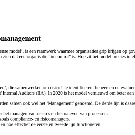
icomanagement
nse model’, is een raamwerk waarmee organisaties grip krijgen op gov
ien dat een organisatie “in control” is. Hoe zit het model precies in e
n’, die samenwerken om risico’s te identificeren, beheersen en evaluer
 of Internal Auditors (IIA). In 2020 is het model vernieuwd om beter aan
 worden samen ook wel het ‘Management’ genoemd. De derde lijn is daar
or het managen van risico’s en het naleven van processen.
 zoals compliance- en risicomanagers.
len hoe effectief de eerste en tweede lijn functioneren.