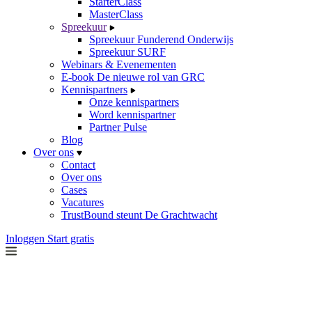
StarterClass
MasterClass
Spreekuur
Spreekuur Funderend Onderwijs
Spreekuur SURF
Webinars & Evenementen
E-book De nieuwe rol van GRC
Kennispartners
Onze kennispartners
Word kennispartner
Partner Pulse
Blog
Over ons
Contact
Over ons
Cases
Vacatures
TrustBound steunt De Grachtwacht
Inloggen
Start gratis