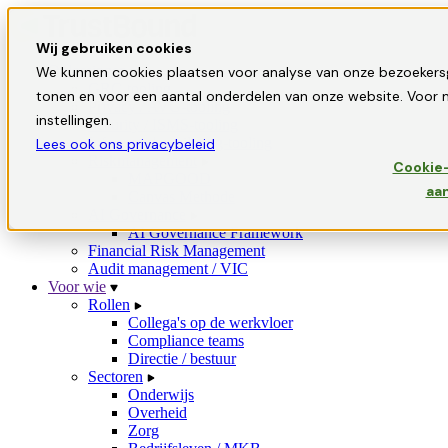
Wij gebruiken cookies
Oplossingen
We kunnen cookies plaatsen voor analyse van onze bezoekers
GRC-tooling
tonen en voor een aantal onderdelen van onze website. Voor m
Privacy / AVG-tooling
instellingen.
Security / ISMS-tooling
Informatiebeveiliging-tooling
Lees ook ons privacybeleid
Riskmanagement
Cookie-
MAPGOOD
aa
Canvas Methode
AI Governance
AI Governance Framework
Financial Risk Management
Audit management / VIC
Voor wie
Rollen
Collega's op de werkvloer
Compliance teams
Directie / bestuur
Sectoren
Onderwijs
Overheid
Zorg