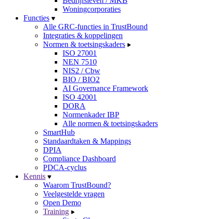
Bedrijfsleven / MKB
Woningcorporaties
Functies
Alle GRC-functies in TrustBound
Integraties & koppelingen
Normen & toetsingskaders
ISO 27001
NEN 7510
NIS2 / Cbw
BIO / BIO2
AI Governance Framework
ISO 42001
DORA
Normenkader IBP
Alle normen & toetsingskaders
SmartHub
Standaardtaken & Mappings
DPIA
Compliance Dashboard
PDCA-cyclus
Kennis
Waarom TrustBound?
Veelgestelde vragen
Open Demo
Training