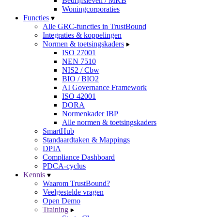
Bedrijfsleven / MKB
Woningcorporaties
Functies
Alle GRC-functies in TrustBound
Integraties & koppelingen
Normen & toetsingskaders
ISO 27001
NEN 7510
NIS2 / Cbw
BIO / BIO2
AI Governance Framework
ISO 42001
DORA
Normenkader IBP
Alle normen & toetsingskaders
SmartHub
Standaardtaken & Mappings
DPIA
Compliance Dashboard
PDCA-cyclus
Kennis
Waarom TrustBound?
Veelgestelde vragen
Open Demo
Training