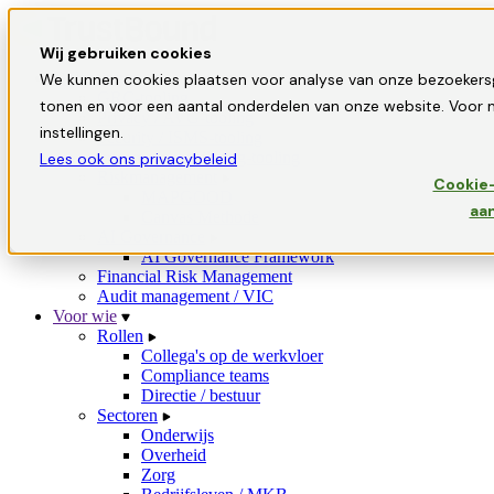
Wij gebruiken cookies
Oplossingen
We kunnen cookies plaatsen voor analyse van onze bezoekers
GRC-tooling
tonen en voor een aantal onderdelen van onze website. Voor m
Privacy / AVG-tooling
instellingen.
Security / ISMS-tooling
Informatiebeveiliging-tooling
Lees ook ons privacybeleid
Riskmanagement
Cookie-
MAPGOOD
aa
Canvas Methode
AI Governance
AI Governance Framework
Financial Risk Management
Audit management / VIC
Voor wie
Rollen
Collega's op de werkvloer
Compliance teams
Directie / bestuur
Sectoren
Onderwijs
Overheid
Zorg