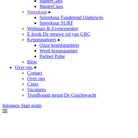
StarterClass
MasterClass
Spreekuur
Spreekuur Funderend Onderwijs
Spreekuur SURF
Webinars & Evenementen
E-book De nieuwe rol van GRC
Kennispartners
Onze kennispartners
Word kennispartner
Partner Pulse
Blog
Over ons
Contact
Over ons
Cases
Vacatures
TrustBound steunt De Grachtwacht
Inloggen
Start gratis