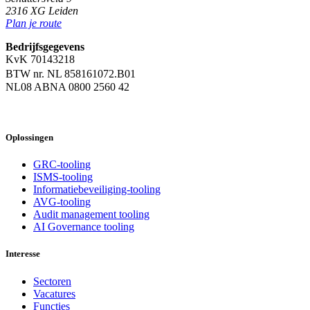
2316 XG Leiden
Plan je route
Bedrijfsgegevens
KvK 70143218
BTW nr. NL 858161072.B01
NL08 ABNA 0800 2560 42
Oplossingen
GRC-tooling
ISMS-tooling
Informatiebeveiliging-tooling
AVG-tooling
Audit management tooling
AI Governance tooling
Interesse
Sectoren
Vacatures
Functies