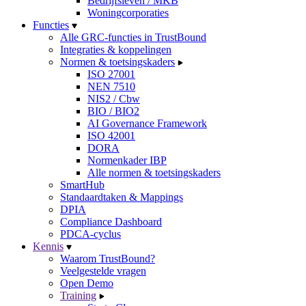
Bedrijfsleven / MKB
Woningcorporaties
Functies
Alle GRC-functies in TrustBound
Integraties & koppelingen
Normen & toetsingskaders
ISO 27001
NEN 7510
NIS2 / Cbw
BIO / BIO2
AI Governance Framework
ISO 42001
DORA
Normenkader IBP
Alle normen & toetsingskaders
SmartHub
Standaardtaken & Mappings
DPIA
Compliance Dashboard
PDCA-cyclus
Kennis
Waarom TrustBound?
Veelgestelde vragen
Open Demo
Training