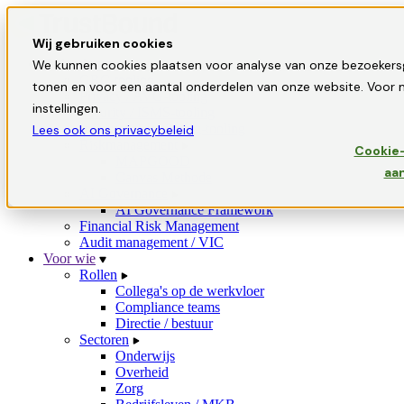
Wij gebruiken cookies
Oplossingen
We kunnen cookies plaatsen voor analyse van onze bezoekers
GRC-tooling
tonen en voor een aantal onderdelen van onze website. Voor m
Privacy / AVG-tooling
instellingen.
Security / ISMS-tooling
Informatiebeveiliging-tooling
Lees ook ons privacybeleid
Riskmanagement
Cookie-
MAPGOOD
aa
Canvas Methode
AI Governance
AI Governance Framework
Financial Risk Management
Audit management / VIC
Voor wie
Rollen
Collega's op de werkvloer
Compliance teams
Directie / bestuur
Sectoren
Onderwijs
Overheid
Zorg