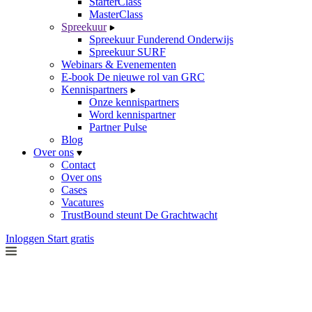
StarterClass
MasterClass
Spreekuur
Spreekuur Funderend Onderwijs
Spreekuur SURF
Webinars & Evenementen
E-book De nieuwe rol van GRC
Kennispartners
Onze kennispartners
Word kennispartner
Partner Pulse
Blog
Over ons
Contact
Over ons
Cases
Vacatures
TrustBound steunt De Grachtwacht
Inloggen
Start gratis