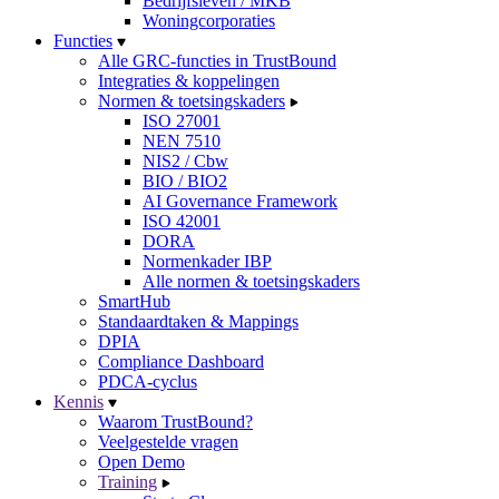
Bedrijfsleven / MKB
Woningcorporaties
Functies
Alle GRC-functies in TrustBound
Integraties & koppelingen
Normen & toetsingskaders
ISO 27001
NEN 7510
NIS2 / Cbw
BIO / BIO2
AI Governance Framework
ISO 42001
DORA
Normenkader IBP
Alle normen & toetsingskaders
SmartHub
Standaardtaken & Mappings
DPIA
Compliance Dashboard
PDCA-cyclus
Kennis
Waarom TrustBound?
Veelgestelde vragen
Open Demo
Training