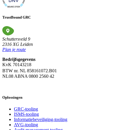
TrustBound GRC
Schuttersveld 9
2316 XG Leiden
Plan je route
Bedrijfsgegevens
KvK 70143218
BTW nr. NL 858161072.B01
NL08 ABNA 0800 2560 42
Oplossingen
GRC-tooling
ISMS-tooling
Informatiebeveiliging-tooling
AVG-tooling
Audit management tooling