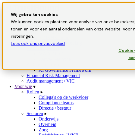
Wij gebruiken cookies
Oplossingen
We kunnen cookies plaatsen voor analyse van onze bezoekers
GRC-tooling
tonen en voor een aantal onderdelen van onze website. Voor m
Privacy / AVG-tooling
instellingen.
Security / ISMS-tooling
Informatiebeveiliging-tooling
Lees ook ons privacybeleid
Riskmanagement
Cookie-
MAPGOOD
aa
Canvas Methode
AI Governance
AI Governance Framework
Financial Risk Management
Audit management / VIC
Voor wie
Rollen
Collega's op de werkvloer
Compliance teams
Directie / bestuur
Sectoren
Onderwijs
Overheid
Zorg