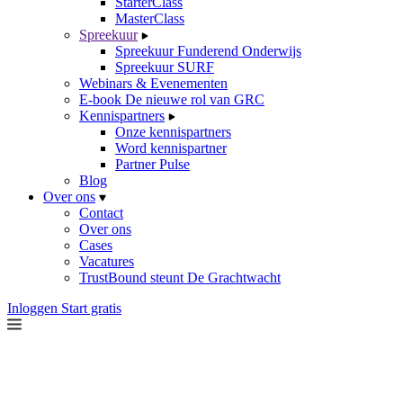
StarterClass
MasterClass
Spreekuur
Spreekuur Funderend Onderwijs
Spreekuur SURF
Webinars & Evenementen
E-book De nieuwe rol van GRC
Kennispartners
Onze kennispartners
Word kennispartner
Partner Pulse
Blog
Over ons
Contact
Over ons
Cases
Vacatures
TrustBound steunt De Grachtwacht
Inloggen
Start gratis